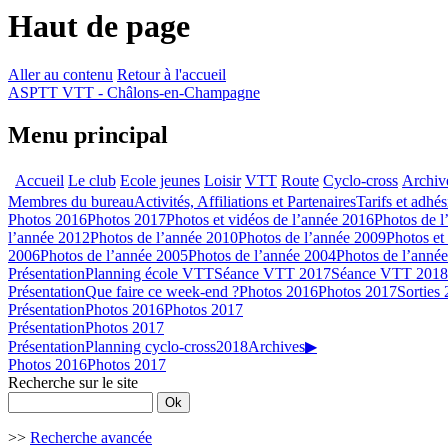
Haut de page
Aller au contenu
Retour à l'accueil
ASPTT VTT - Châlons-en-Champagne
Menu principal
Accueil
Le club
Ecole jeunes
Loisir
VTT
Route
Cyclo-cross
Archiv
Membres du bureau
Activités, Affiliations et Partenaires
Tarifs et adhé
Photos 2016
Photos 2017
Photos et vidéos de l’année 2016
Photos de l
l’année 2012
Photos de l’année 2010
Photos de l’année 2009
Photos et
2006
Photos de l’année 2005
Photos de l’année 2004
Photos de l’anné
Présentation
Planning école VTT
Séance VTT 2017
Séance VTT 2018
Présentation
Que faire ce week-end ?
Photos 2016
Photos 2017
Sorties
Présentation
Photos 2016
Photos 2017
Présentation
Photos 2017
Présentation
Planning cyclo-cross
2018
Archives
▶
Photos 2016
Photos 2017
Recherche sur le site
>>
Recherche avancée